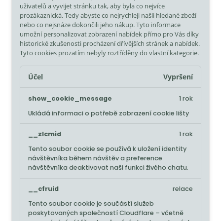
uživatelů a vyvijet stránku tak, aby byla co nejvíce
prozákaznická. Tedy abyste co nejrychleji našli hledané zboží
nebo co nejsnáze dokončili jeho nákup.
Tyto informace
umožní personalizovat zobrazení nabídek přímo pro Vás díky
historické zkušenosti procházení dřívějších stránek a nabídek.
Tyto cookies prozatím nebyly roztříděny do vlastní kategorie.
Účel
Vypršení
show_cookie_message
1 rok
Ukládá informaci o potřebě zobrazení cookie lišty
__zlcmid
1 rok
Tento soubor cookie se používá k uložení identity
návštěvníka během návštěv a preference
návštěvníka deaktivovat naši funkci živého chatu.
__cfruid
relace
Tento soubor cookie je součástí služeb
poskytovaných společností Cloudflare – včetně