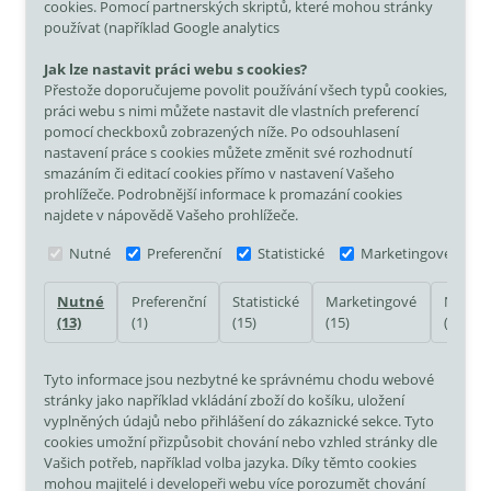
cookies. Pomocí partnerských skriptů, které mohou stránky
používat (například Google analytics
Jak lze nastavit práci webu s cookies?
Přestože doporučujeme povolit používání všech typů cookies,
práci webu s nimi můžete nastavit dle vlastních preferencí
pomocí checkboxů zobrazených níže. Po odsouhlasení
nastavení práce s cookies můžete změnit své rozhodnutí
smazáním či editací cookies přímo v nastavení Vašeho
prohlížeče. Podrobnější informace k promazání cookies
najdete v nápovědě Vašeho prohlížeče.
Nutné
Preferenční
Statistické
Marketingové
Nutné
Preferenční
Statistické
Marketingové
Neklas
(13)
(1)
(15)
(15)
(7)
Tyto informace jsou nezbytné ke správnému chodu webové
stránky jako například vkládání zboží do košíku, uložení
vyplněných údajů nebo přihlášení do zákaznické sekce.
Tyto
cookies umožní přizpůsobit chování nebo vzhled stránky dle
Vašich potřeb, například volba jazyka.
Díky těmto cookies
mohou majitelé i developeři webu více porozumět chování