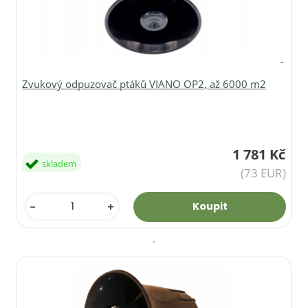
Zvukový odpuzovač ptáků VIANO OP2, až 6000 m2
1 781 Kč
skladem
(73 EUR)
-
+