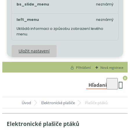
bs_slide_menu
neznámý
left_menu
neznámý
Ukládá informaci o způsobu zobrazení levého
menu.
Uložit nastavení
Přihlášení
Nová registrace
0
Hľadanie
Úvod
Elektronické plašiče
Plašiče ptáků
Elektronické plašiče ptáků