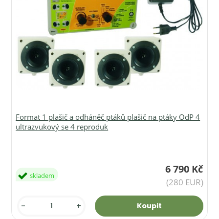
Format 1 plašič a odháněč ptáků plašič na ptáky OdP 4
ultrazvukový se 4 reproduk
6 790 Kč
skladem
(280 EUR)
-
+