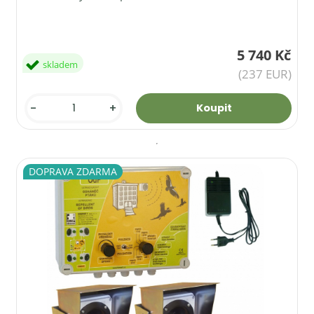
5 740 Kč
skladem
(237 EUR)
-
+
DOPRAVA ZDARMA