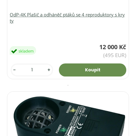
OdP-4K Plašič a odháněč ptáků se 4 reproduktory s kry
ty
12 000 Kč
skladem
(495 EUR)
-
+