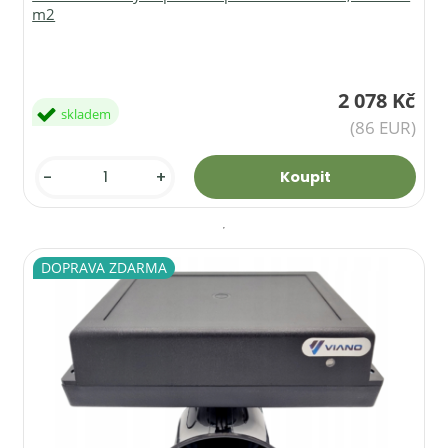
m2
2 078 Kč
skladem
(86 EUR)
-
+
DOPRAVA ZDARMA