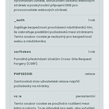
vyrovnávání zátěže, doručování obsahu webových
stránek a poskytování připojení DNS pro
provozovatele webových stránek.
_auth
1 rok
Zajišťuje bezpečnost procházení návštěvníků tím,
že zabraňuje padělání požadavků mezi stránkami.
Tento soubor cookie je nezbytný pro bezpečnost
webu a návštěvníka.
csrftoken
1 rok
Pomáhá předcházet útokům Cross-Site Request
Forgery (CSRF).
PHPSESSID
relace
Zachovává stav uživatelské relace napříč
požadavky na stránky.
rc::a
persistentní
Tento soubor cookie se používá k rozlišení mezi
lidmi a roboty. To je výhodné pro web, aby vytvářet