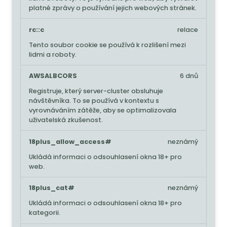
platné zprávy o používání jejich webových stránek.
rc::c
relace
Tento soubor cookie se používá k rozlišení mezi
lidmi a roboty.
AWSALBCORS
6 dnů
Registruje, který server-cluster obsluhuje
návštěvníka. To se používá v kontextu s
vyrovnáváním zátěže, aby se optimalizovala
uživatelská zkušenost.
18plus_allow_access#
neznámý
Ukládá informaci o odsouhlasení okna 18+ pro
web.
18plus_cat#
neznámý
Ukládá informaci o odsouhlasení okna 18+ pro
kategorii.