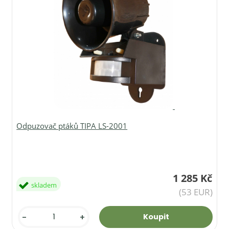
Odpuzovač ptáků TIPA LS-2001
1 285 Kč
skladem
(53 EUR)
-
+