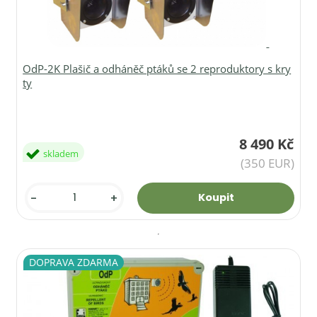
OdP-2K Plašič a odháněč ptáků se 2 reproduktory s kry
ty
8 490 Kč
skladem
(350 EUR)
-
+
DOPRAVA ZDARMA