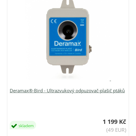
Deramax®-Bird - Ultrazvukový odpuzovač-plašič ptáků
1 199 Kč
skladem
(49 EUR)