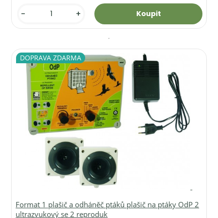
-
+
DOPRAVA ZDARMA
Format 1 plašič a odháněč ptáků plašič na ptáky OdP 2
ultrazvukový se 2 reproduk